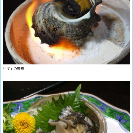
サザエの壺煮