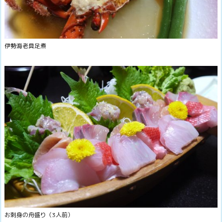
伊勢海老具足煮
お刺身の舟盛り（3人前）