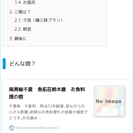
1.4.
お風呂
2.
ご飯は？
2.1.
夕食（磯三昧プラン）
2.2.
朝食
3.
最後に
どんな宿？
南房総千倉 魚拓荘鈴木屋 お魚料
理の宿
千葉県・千倉町、明治32年創業､昔ながらの
小さな旅館｡新鮮なお魚料理をお部屋か個室で
どうぞ｡お花摘み ...
http://www.gyotakuso.com/