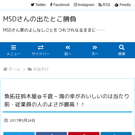
Twitter
Facebook
Instagram
RSS
Feedly
MSDさんの出たとこ勝負
MSDさん家のよしなしごとをつれづれなるままに……
メニュー
サイドバー
前へ
次へ
検索
ホーム
>
お出かけ
魚拓荘鈴木屋＠千倉 – 海の幸がおいしいのは当たり
前・従業員の人のよさが最高！！
2017年5月24日