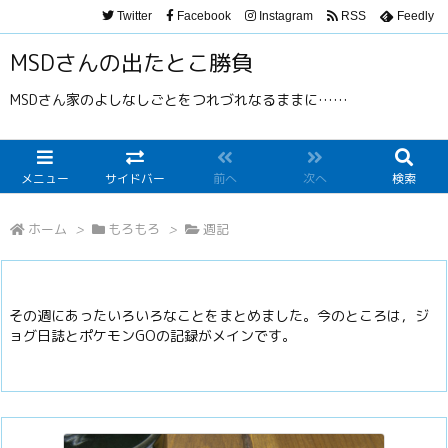
Twitter
Facebook
Instagram
RSS
Feedly
MSDさんの出たとこ勝負
MSDさん家のよしなしごとをつれづれなるままに……
メニュー
サイドバー
前へ
次へ
検索
ホーム
>
もろもろ
>
週記
その週にあったいろいろなことをまとめました。今のところは，ジ
ョグ日誌とポケモンGOの記録がメインです。