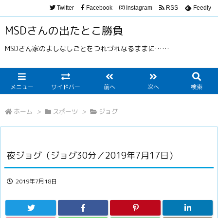
Twitter
Facebook
Instagram
RSS
Feedly
MSDさんの出たとこ勝負
MSDさん家のよしなしごとをつれづれなるままに……
メニュー
サイドバー
前へ
次へ
検索
ホーム
>
スポーツ
>
ジョグ
夜ジョグ（ジョグ30分／2019年7月17日）
2019年7月18日